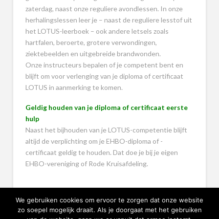
zaterdag, naast onze reguliere avondlessen. In onze
herhalingslessen leer je – naast de reguliere lesstof uit
het LOTUS-leerboek – ook andere letsels zoals
hartfalen, beroerte, grotere verwondingen,
ziektebeelden en uitgebreide brandwonden.
Onze instructeurs bepalen of je competent bent en
blijft om voor verlenging van je diploma of certificaat
LOTUS in aanmerking te komen.
Geldig houden van je diploma of certificaat eerste
hulp
Naast het bijhouden van je LOTUS-competentie blijft
altijd de verplichting om je EHBO-diploma of -
certificaat geldig te houden. Dat doe je bij je eigen
EHBO-vereniging of Rode Kruisafdeling.
We gebruiken cookies om ervoor te zorgen dat onze website
zo soepel mogelijk draait. Als je doorgaat met het gebruiken