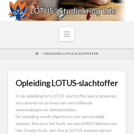
Navigation
HOME
OPLEIDING LOTUS-SLACHTOFFER
Opleiding LOTUS-slachtoffer
In de opleiding tot LOTUS-slachtoffer leer je grimeren,
ensceneren en acteren van verschillende
verwondingen en ziektebeelden.
De opleiding wordt afgesloten met een landelijk
examen. Ben je in het bezit van een EHBO-diploma van
Het Oranje Kruis, dan doe je LOTUS-examen bij Het