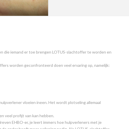
ren die iemand er toe brengen LOTUS-slachtoffer te worden en
fers worden geconfronteerd doen veel ervaring op, namelijk:
ulpverlener vloeien ineen. Het wordt plotseling allemaal
n veel profijt van kan hebben.
reven EHBO-er, je leert immers hoe hulpverleners met je
r de ander heeft meer oefening nodig. Als LOTUS-slachtoffer